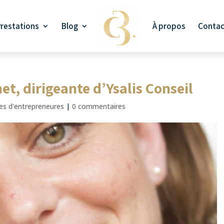
Prestations
Blog
À propos
Contac
et, dirigeante d’Ysalis Conseil
s d'entrepreneures
|
0 commentaires