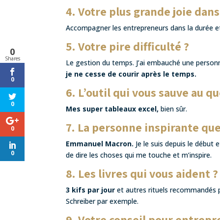
4. Votre plus grande joie dans
Accompagner les entrepreneurs dans la durée e
5. Votre pire difficulté ?
0
Shares
Le gestion du temps. J’ai embauché une personn
je ne cesse de courir après le temps.
0
6. L’outil qui vous sauve au q
0
Mes super tableaux excel,
bien sûr.
7. La personne inspirante qu
0
Emmanuel Macron.
Je le suis depuis le début 
0
de dire les choses qui me touche et m’inspire.
8. Les livres qui vous aident ?
3 kifs par jour
et autres rituels recommandés pa
Schreiber par exemple.
9. Votre conseil pour entrepr