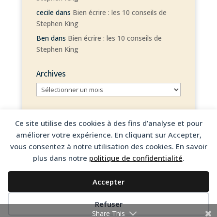
cecile
dans
Bien écrire : les 10 conseils de
Stephen King
Ben
dans
Bien écrire : les 10 conseils de
Stephen King
Archives
Archives
Ce site utilise des cookies à des fins d’analyse et pour
améliorer votre expérience. En cliquant sur Accepter,
vous consentez à notre utilisation des cookies. En savoir
© 2026 Cécile Bouquet – Tous droits réservés
plus dans notre
politique de confidentialité
.
Mentions légales
Accepter
Politique de confidentialité
Refuser
Share This